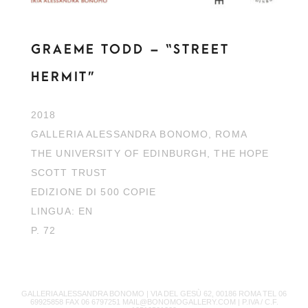
GRAEME TODD – “STREET
HERMIT”
2018
GALLERIA ALESSANDRA BONOMO, ROMA
THE UNIVERSITY OF EDINBURGH, THE HOPE
SCOTT TRUST
EDIZIONE DI 500 COPIE
LINGUA: EN
P. 72
GALLERIA ALESSANDRA BONOMO |
VIA DEL GESÙ 62, 00186 ROMA TEL 06
69925858 FAX 06 6797251 MAIL@BONOMOGALLERY.COM |
P.IVA / C.F.