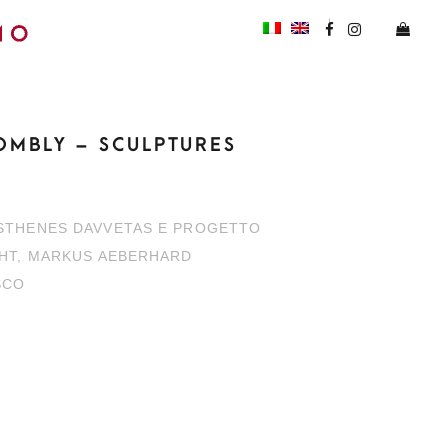
MBLY – SCULPTURES
STHENES DAVVETAS E PROGETTO
CHT, MARKUS AEBERHARD
SCO