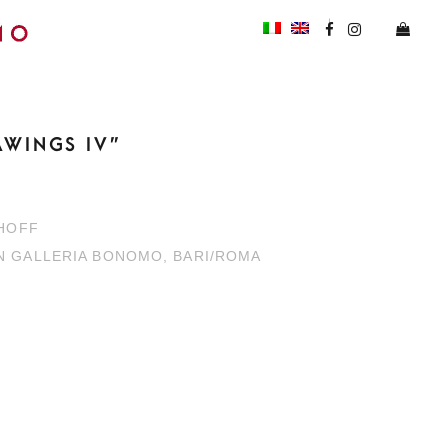
AWINGS IV”
KHOFF
N GALLERIA BONOMO, BARI/ROMA