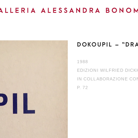
DOKOUPIL – “DR
1988
EDIZIONI WILFRIED DIC
IN COLLABORAZIONE CO
P. 72