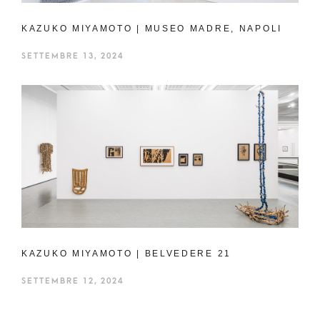
KAZUKO MIYAMOTO | MUSEO MADRE, NAPOLI
SETTEMBRE 13, 2024
KAZUKO MIYAMOTO | BELVEDERE 21
SETTEMBRE 12, 2024