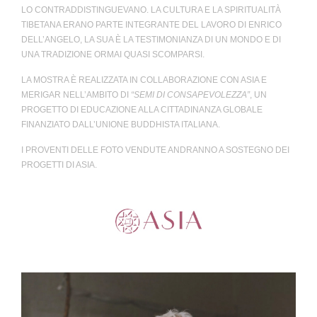
LO CONTRADDISTINGUEVANO. LA CULTURA E LA SPIRITUALITÀ
TIBETANA ERANO PARTE INTEGRANTE DEL LAVORO DI ENRICO
DELL’ANGELO, LA SUA È LA TESTIMONIANZA DI UN MONDO E DI
UNA TRADIZIONE ORMAI QUASI SCOMPARSI.
LA MOSTRA È REALIZZATA IN COLLABORAZIONE CON ASIA E
MERIGAR NELL’AMBITO DI
“SEMI DI CONSAPEVOLEZZA”
, UN
PROGETTO DI EDUCAZIONE ALLA CITTADINANZA GLOBALE
FINANZIATO DALL’UNIONE BUDDHISTA ITALIANA.
I PROVENTI DELLE FOTO VENDUTE ANDRANNO A SOSTEGNO DEI
PROGETTI DI ASIA.