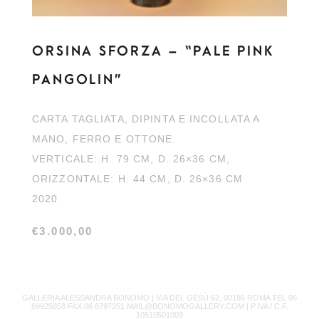
ORSINA SFORZA – “PALE PINK
PANGOLIN”
CARTA TAGLIATA, DIPINTA E INCOLLATA A
MANO, FERRO E OTTONE.
VERTICALE: H. 79 CM, D. 26×36 CM,
ORIZZONTALE: H. 44 CM, D. 26×36 CM
2020
€
3.000,00
GALLERIA ALESSANDRA BONOMO |
VIA DEL GESÙ 62, 00186 ROMA TEL 06
69925858 FAX 06 6797251 MAIL@BONOMOGALLERY.COM |
P.IVA / C.F.
10510501009