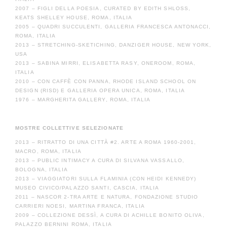
2007 – FIGLI DELLA POESIA, CURATED BY EDITH SHLOSS,
KEATS SHELLEY HOUSE, ROMA, ITALIA
2005 – QUADRI SUCCULENTI, GALLERIA FRANCESCA ANTONACCI,
ROMA, ITALIA
2013 – STRETCHING-SKETICHING, DANZIGER HOUSE, NEW YORK,
USA
2013 – SABINA MIRRI, ELISABETTA RASY, ONEROOM, ROMA,
ITALIA
2010 – CON CAFFÈ CON PANNA, RHODE ISLAND SCHOOL ON
DESIGN (RISD) E GALLERIA OPERA UNICA, ROMA, ITALIA
1976 – MARGHERITA GALLERY, ROMA, ITALIA
MOSTRE COLLETTIVE SELEZIONATE
2013 – RITRATTO DI UNA CITTÀ #2. ARTE A ROMA 1960-2001,
MACRO, ROMA, ITALIA
2013 – PUBLIC INTIMACY A CURA DI SILVANA VASSALLO,
BOLOGNA, ITALIA
2013 – VIAGGIATORI SULLA FLAMINIA (CON HEIDI KENNEDY)
MUSEO CIVICO/PALAZZO SANTI, CASCIA, ITALIA
2011 – NASCOR 2-TRA ARTE E NATURA, FONDAZIONE STUDIO
CARRIERI NOESI, MARTINA FRANCA, ITALIA
2009 – COLLEZIONE DESSÌ, A CURA DI ACHILLE BONITO OLIVA,
PALAZZO BERNINI ROMA, ITALIA