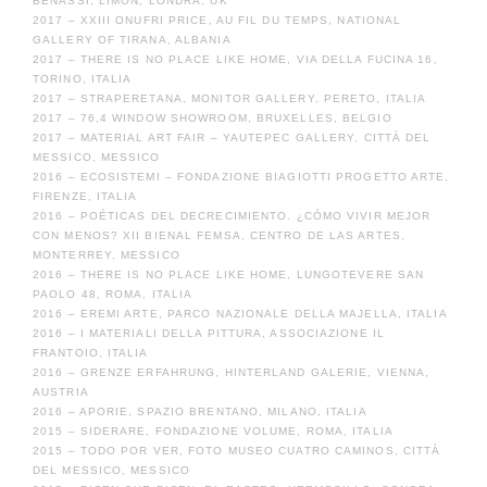
BENASSI, LIMON, LONDRA, UK
2017 – XXIII ONUFRI PRICE, AU FIL DU TEMPS, NATIONAL
GALLERY OF TIRANA, ALBANIA
2017 – THERE IS NO PLACE LIKE HOME, VIA DELLA FUCINA 16,
TORINO, ITALIA
2017 – STRAPERETANA, MONITOR GALLERY, PERETO, ITALIA
2017 – 76,4 WINDOW SHOWROOM, BRUXELLES, BELGIO
2017 – MATERIAL ART FAIR – YAUTEPEC GALLERY, CITTÀ DEL
MESSICO, MESSICO
2016 – ECOSISTEMI – FONDAZIONE BIAGIOTTI PROGETTO ARTE,
FIRENZE, ITALIA
2016 – POÉTICAS DEL DECRECIMIENTO. ¿CÓMO VIVIR MEJOR
CON MENOS? XII BIENAL FEMSA, CENTRO DE LAS ARTES,
MONTERREY, MESSICO
2016 – THERE IS NO PLACE LIKE HOME, LUNGOTEVERE SAN
PAOLO 48, ROMA, ITALIA
2016 – EREMI ARTE, PARCO NAZIONALE DELLA MAJELLA, ITALIA
2016 – I MATERIALI DELLA PITTURA, ASSOCIAZIONE IL
FRANTOIO, ITALIA
2016 – GRENZE ERFAHRUNG, HINTERLAND GALERIE, VIENNA,
AUSTRIA
2016 – APORIE, SPAZIO BRENTANO, MILANO, ITALIA
2015 – SIDERARE, FONDAZIONE VOLUME, ROMA, ITALIA
2015 – TODO POR VER, FOTO MUSEO CUATRO CAMINOS, CITTÀ
DEL MESSICO, MESSICO