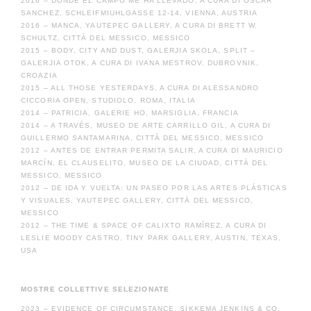
2016 – DONDE EL CAMPO ME HA LLEVADO, A CURA DI OSCAR
SANCHEZ, SCHLEIFMIUHLGASSE 12-14, VIENNA, AUSTRIA
2016 – MANCA, YAUTEPEC GALLERY, A CURA DI BRETT W.
SCHULTZ, CITTÀ DEL MESSICO, MESSICO
2015 – BODY, CITY AND DUST, GALERJIA SKOLA, SPLIT –
GALERJIA OTOK, A CURA DI IVANA MESTROV, DUBROVNIK,
CROAZIA
2015 – ALL THOSE YESTERDAYS, A CURA DI ALESSANDRO
CICCORIA OPEN, STUDIOLO, ROMA, ITALIA
2014 – PATRICIA, GALERIE HO, MARSIGLIA, FRANCIA
2014 – A TRAVÉS, MUSEO DE ARTE CARRILLO GIL, A CURA DI
GUILLERMO SANTAMARINA, CITTÀ DEL MESSICO, MESSICO
2012 – ANTES DE ENTRAR PERMITA SALIR, A CURA DI MAURICIO
MARCÍN, EL CLAUSELITO, MUSEO DE LA CIUDAD, CITTÀ DEL
MESSICO, MESSICO
2012 – DE IDA Y VUELTA: UN PASEO POR LAS ARTES PLÁSTICAS
Y VISUALES, YAUTEPEC GALLERY, CITTÀ DEL MESSICO,
MESSICO
2012 – THE TIME & SPACE OF CALIXTO RAMÍREZ, A CURA DI
LESLIE MOODY CASTRO, TINY PARK GALLERY, AUSTIN, TEXAS,
USA
MOSTRE COLLETTIVE SELEZIONATE
2023 – EVIDENCE OF CIRCUMSTANCE, SIKKEMA JENKINS & CO,