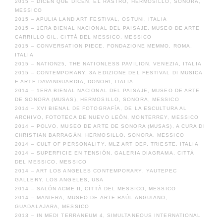
2015 – DICEN QUE DICEN, EL RASTRO, HERMOSILLO, SONORA,
MESSICO
2015 – APULIA LAND ART FESTIVAL, OSTUNI, ITALIA
2015 – 1ERA BIENAL NACIONAL DEL PAISAJE, MUSEO DE ARTE
CARRILLO GIL, CITTÀ DEL MESSICO, MESSICO
2015 – CONVERSATION PIECE, FONDAZIONE MEMMO, ROMA,
ITALIA
2015 – NATION25, THE NATIONLESS PAVILION, VENEZIA, ITALIA
2015 – CONTEMPORARY, 3A EDIZIONE DEL FESTIVAL DI MUSICA
E ARTE DAVANGUARDIA, DONORI, ITALIA
2014 – 1ERA BIENAL NACIONAL DEL PAISAJE, MUSEO DE ARTE
DE SONORA (MUSAS), HERMOSILLO, SONORA, MESSICO
2014 – XVI BIENAL DE FOTOGRAFÍA, DE LA ESCULTURA AL
ARCHIVO, FOTOTECA DE NUEVO LEÓN, MONTERREY, MESSICO
2014 – POLVO, MUSEO DE ARTE DE SONORA (MUSAS), A CURA DI
CHRISTIAN BARRAGÁN, HERMOSILLO, SONORA, MESSICO
2014 – CULT OF PERSONALITY, MLZ ART DEP, TRIESTE, ITALIA
2014 – SUPERFICIE EN TENSIÓN, GALERIA DIAGRAMA, CITTÀ
DEL MESSICO, MESSICO
2014 – ART LOS ANGELES CONTEMPORARY, YAUTEPEC
GALLERY, LOS ANGELES, USA
2014 – SALÓN ACME II, CITTÀ DEL MESSICO, MESSICO
2014 – MANIERA, MUSEO DE ARTE RAÚL ANGUIANO,
GUADALAJARA, MESSICO
2013 – IN MEDI TERRANEUM 4, SIMULTANEOUS INTERNATIONAL