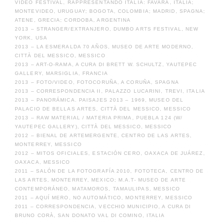
VIDEO FESTIVAL, RAPPRESENTANDO ITALIA: FAVARA, ITALIA;
MONTEVIDEO, URUGUAY; BOGOTA, COLOMBIA; MADRID, SPAGNA;
ATENE, GRECIA; CORDOBA, ARGENTINA
2013 – STRANGER/EXTRANJERO, DUMBO ARTS FESTIVAL, NEW
YORK, USA
2013 – LA ESMERALDA 70 AÑOS, MUSEO DE ARTE MODERNO,
CITTÀ DEL MESSICO, MESSICO
2013 – ART-O-RAMA, A CURA DI BRETT W. SCHULTZ, YAUTEPEC
GALLERY, MARSIGLIA, FRANCIA
2013 – FOTO/VIDEO, FOTOCORUÑA, A CORUÑA, SPAGNA
2013 – CORRESPONDENCIA II, PALAZZO LUCARINI, TREVI, ITALIA
2013 – PANORÁMICA. PAISAJES 2013 – 1969, MUSEO DEL
PALACIO DE BELLAS ARTES, CITTÀ DEL MESSICO, MESSICO
2013 – RAW MATERIAL / MATERIA PRIMA, PUEBLA 124 (W/
YAUTEPEC GALLERY), CITTÀ DEL MESSICO, MESSICO
2012 – BIENAL DE ARTEMERGENTE, CENTRO DE LAS ARTES,
MONTERREY, MESSICO
2012 – MITOS OFICIALES, ESTACIÓN CERO, OAXACA DE JUÁREZ,
OAXACA, MESSICO
2011 – SALÓN DE LA FOTOGRAFÍA 2010, FOTOTECA, CENTRO DE
LAS ARTES, MONTERREY, MEXICO; M.A.T- MUSEO DE ARTE
CONTEMPORÁNEO, MATAMOROS, TAMAULIPAS, MESSICO
2011 – AQUÍ MERO, NO AUTOMÁTICO, MONTERREY, MESSICO
2011 – CORRESPONDENCIA, VECCHIO MUNICIPIO, A CURA DI
BRUNO CORÀ, SAN DONATO VAL DI COMINO, ITALIA