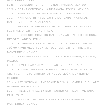
MONTERREY, MEXICO.
2021 – RESIDENCY, ERROR PROJECT, PUEBLA, MEXICO.
2020 – GRANT CONTIGO A LA DISTANCIA, FONCA, MÉXICO
2018 – FINALIST IN THE TALENT PRIZE – INSIDE ART, ITALY.
2017 – XXIII ONUFRI PRIZE, AU FIL DU TEMPS, NATIONAL
GALLERY OF TIRANA, ALBANIA.
2017 – WINNER OF THE NESXT AWARD – INDEPENDENT ART
FESTIVAL OF ARTRIBUNE, ITALY.
2017 – RESIDENCY MONITOR GALLERY / ANTONELLO COLONNA
RESORT, LABICO, ITALY.
2016 – XII FEMSA BIENNIAL, POÉTICAS DEL DECRECIMIENTO.
¿CÓMO VIVIR MEJOR CON MENOS?, CENTER FOR THE ARTS,
MONTERREY, MEXICO.
2015 – RESIDENCYCASA WABI, PUERTO ESCONDIDO, OAXACA,
MEXICO
2015 – LEVEL 0 AWARD WINNER, ART VERONA, ITALY.
2014 – XVI PHOTOGRAPHY BIENNIAL “FROM SCULPTURE TO
ARCHIVE”, PHOTO LIBRARY OF NUEVO LEÓN, MONTERREY,
MEXICO
2014 – 1ST NATIONAL LANDSCAPE BIENNIAL, CARRILLO GIL ART
MUSEUM, MEXICO CITY.
2014 – FINALIST PRIZE 10 BEST WORKS AT THE ART VERONA
FAIR, ITALY.
2012 – ACQUISITION AWARD, EMERGING ART BIENNIAL,
MONTERREY, MEXICO.