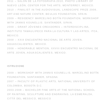
2011 – SALÓN DE LA FOTOGRAFÍA 2010, PHOTO LIBRARY OF
NUEVO LEÓN, CENTER FOR THE ARTS, MONTERREY, MEXICO.
2010 – FINALIST IN THE AUDIOVISUAL LANDSCAPE PRIZE 2009,
ART AND NATURE CENTER, BEULAS FOUNDATION, SPAIN.
2009 – RESIDENCY MARCELINO BOTÍN FOUNDATION, WORKSHOP
WITH JANNIS KOUNELLIS. SANTANDER, SPAIN.
2009 – GRANT JÓVENES CREADORES – INTERDISCIPLINA,
INSTITUTO TAMAULIPECO PARA LA CULTURA Y LAS ARTES, ITCA,
MEXICO.
2009 – XXIX ENCUENTRO NACIONAL DE ARTE JOVEN,
AGUASCALIENTES, MEXICO.
2008 – HONORABLE MENTION, XXVIII ENCUENTRO NACIONAL DE
ARTE JOVEN, AGUASCALIENTES, MEXICO.
ISTRUZIONE
2009 – WORKSHOP WITH JANNIS KOUNELLIS, MARCELINO BOTÍN
FOUNDATION, SANTANDER, SPAGNA
2007 – FACULTY OF PLASTIC ARTS, NATIONAL UNIVERSITY OF
COLOMBIA, BOGOTA D.C.
2003-2008 – BACHELOR FINE ARTS AT THE NATIONAL SCHOOL
OF PAINTING, SCULPTURE AND ENGRAVING, LA ESMERALDA,
CITTÀ DEL MESSICO, MESSICO