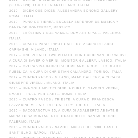
(2010-2020), FOURTEEN ARTELLARO, ITALIA
2019 – DICEN QUE DICEN, ALESSANDRA BONOMO GALLERY,
ROMA, ITALIA
2019 – PUÑO DE TIERRA, ESCUELA SUPERIOR DE MÚSICA Y
DANZA DE MONTERREY, MESSICO
2018 – LA ÚLTIMA Y NOS VAMOS, DOM ART SPACE, PALERMO,
ITALIA
2018 – CUARTO PASO, RIBOT GALLERY, A CURA DI FABIO
CARNAGHI, MILANO, ITALIA
2017 – ONE POTATO, TWO POTATO, CON GUIDO VAN DER WERVE,
A CURA DI SAVERIO VERINI, MONITOR GALLERY, LABICO, ITALIA
2017 – OPERA VIVA BARRIERA DI MILANO, PROGETTO DI ARTE
PUBBLICA, A CURA DI CHRISTIAN CALIANDRO, TORINO, ITALIA
2017 – CUATRO PASOS / MILANO, MAAB GALLERY, A CURA DI
GIUSEPPE VIRELLI, MILANO, ITALIA
2016 – UNA SOLA MOLTITUDINE, A CURA DI SAVERIO VERINI,
SMART – POLO PER L’ARTE, ROMA, ITALIA
2016 – CUATRO PASOS / TRIESTE, A CURA DI FRANCESCA
LAZZARINI, MLZ ART DEP GALLERY, TRIESTE, ITALIA
2016 – SACOSANCTUM 15, A CURA DI ADALBERTO ABBATE E
MARIA LUISA MONTAPERTO, ORATORIO DE SAN MERCURIO,
PALERMO, ITALIA
2016 – CUATRO PASOS / NAPOLI, MUSEO DEL ‘900, CASTEL
SANT’ ELMO, NAPOLI, ITALIA