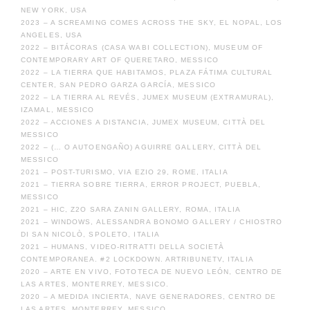
NEW YORK, USA
2023 – A SCREAMING COMES ACROSS THE SKY, EL NOPAL, LOS
ANGELES, USA
2022 – BITÁCORAS (CASA WABI COLLECTION), MUSEUM OF
CONTEMPORARY ART OF QUERETARO, MESSICO
2022 – LA TIERRA QUE HABITAMOS, PLAZA FÁTIMA CULTURAL
CENTER, SAN PEDRO GARZA GARCÍA, MESSICO
2022 – LA TIERRA AL REVÉS, JUMEX MUSEUM (EXTRAMURAL),
IZAMAL, MESSICO
2022 – ACCIONES A DISTANCIA, JUMEX MUSEUM, CITTÀ DEL
MESSICO
2022 – (… O AUTOENGAÑO) AGUIRRE GALLERY, CITTÀ DEL
MESSICO
2021 – POST-TURISMO, VIA EZIO 29, ROME, ITALIA
2021 – TIERRA SOBRE TIERRA, ERROR PROJECT, PUEBLA,
MESSICO
2021 – HIC, Z2O SARA ZANIN GALLERY, ROMA, ITALIA
2021 – WINDOWS, ALESSANDRA BONOMO GALLERY / CHIOSTRO
DI SAN NICOLÒ, SPOLETO, ITALIA
2021 – HUMANS, VIDEO-RITRATTI DELLA SOCIETÀ
CONTEMPORANEA. #2 LOCKDOWN. ARTRIBUNETV, ITALIA
2020 – ARTE EN VIVO, FOTOTECA DE NUEVO LEÓN, CENTRO DE
LAS ARTES, MONTERREY, MESSICO.
2020 – A MEDIDA INCIERTA, NAVE GENERADORES, CENTRO DE
LAS ARTES, MONTERREY, MESSICO.