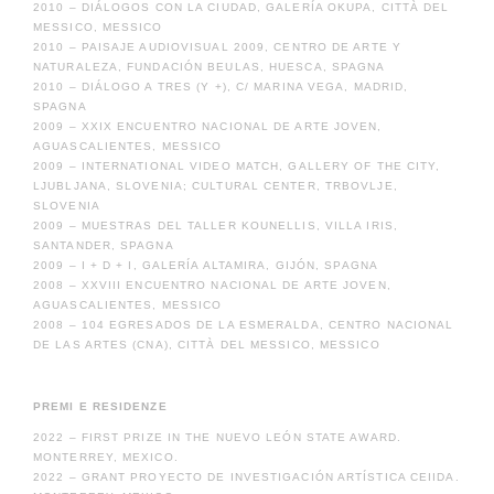
2010 – DIÁLOGOS CON LA CIUDAD, GALERÍA OKUPA, CITTÀ DEL
MESSICO, MESSICO
2010 – PAISAJE AUDIOVISUAL 2009, CENTRO DE ARTE Y
NATURALEZA, FUNDACIÓN BEULAS, HUESCA, SPAGNA
2010 – DIÁLOGO A TRES (Y +), C/ MARINA VEGA, MADRID,
SPAGNA
2009 – XXIX ENCUENTRO NACIONAL DE ARTE JOVEN,
AGUASCALIENTES, MESSICO
2009 – INTERNATIONAL VIDEO MATCH, GALLERY OF THE CITY,
LJUBLJANA, SLOVENIA; CULTURAL CENTER, TRBOVLJE,
SLOVENIA
2009 – MUESTRAS DEL TALLER KOUNELLIS, VILLA IRIS,
SANTANDER, SPAGNA
2009 – I + D + I, GALERÍA ALTAMIRA, GIJÓN, SPAGNA
2008 – XXVIII ENCUENTRO NACIONAL DE ARTE JOVEN,
AGUASCALIENTES, MESSICO
2008 – 104 EGRESADOS DE LA ESMERALDA, CENTRO NACIONAL
DE LAS ARTES (CNA), CITTÀ DEL MESSICO, MESSICO
PREMI E RESIDENZE
2022 – FIRST PRIZE IN THE NUEVO LEÓN STATE AWARD.
MONTERREY, MEXICO.
2022 – GRANT PROYECTO DE INVESTIGACIÓN ARTÍSTICA CEIIDA.