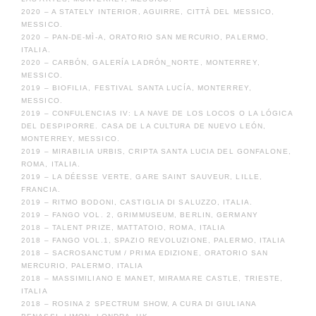
2020 – A STATELY INTERIOR, AGUIRRE, CITTÀ DEL MESSICO,
MESSICO.
2020 – PAN-DE-MÌ-A, ORATORIO SAN MERCURIO, PALERMO,
ITALIA.
2020 – CARBÓN, GALERÍA LADRÓN_NORTE, MONTERREY,
MESSICO.
2019 – BIOFILIA, FESTIVAL SANTA LUCÍA, MONTERREY,
MESSICO.
2019 – CONFULENCIAS IV: LA NAVE DE LOS LOCOS O LA LÓGICA
DEL DESPIPORRE. CASA DE LA CULTURA DE NUEVO LEÓN,
MONTERREY, MESSICO.
2019 – MIRABILIA URBIS, CRIPTA SANTA LUCIA DEL GONFALONE,
ROMA, ITALIA.
2019 – LA DÉESSE VERTE, GARE SAINT SAUVEUR, LILLE,
FRANCIA.
2019 – RITMO BODONI, CASTIGLIA DI SALUZZO, ITALIA.
2019 – FANGO VOL. 2, GRIMMUSEUM, BERLIN, GERMANY
2018 – TALENT PRIZE, MATTATOIO, ROMA, ITALIA
2018 – FANGO VOL.1, SPAZIO REVOLUZIONE, PALERMO, ITALIA
2018 – SACROSANCTUM / PRIMA EDIZIONE, ORATORIO SAN
MERCURIO, PALERMO, ITALIA
2018 – MASSIMILIANO E MANET, MIRAMARE CASTLE, TRIESTE,
ITALIA
2018 – ROSINA 2 SPECTRUM SHOW, A CURA DI GIULIANA