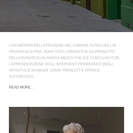
I 350 ABITANTI DELLA FRAZIONE NEL COMUNE DI PECCIOLI, IN
PROVINCIA DI PISA, SONO STATI COINVOLTI IN UN PROGETTO
DELLA DURATA DI UN ANNO E MEZZO CHE SI È CONCLUSO CON
LA PRESENTAZIONE DEGLI INTERVENTI PERMANENTI DEGLI
ARTISTI ALICJA KWADE, DAVID TREMLETT E PATRICK
TUTTOFUOCO.
READ MORE…