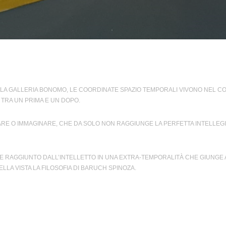
LLA GALLERIA BONOMO, LE COORDINATE SPAZIO TEMPORALI VIVONO NEL CON
 TRA UN PRIMA E UN DOPO.
RE O IMMAGINARE, CHE DA SOLO NON RAGGIUNGE LA PERFETTA INTELLEGIB
ENE RAGGIUNTO DALL’INTELLETTO IN UNA EXTRA-TEMPORALITÀ CHE GIUNGE 
LA VISTA LA FILOSOFIA DI BARUCH SPINOZA.