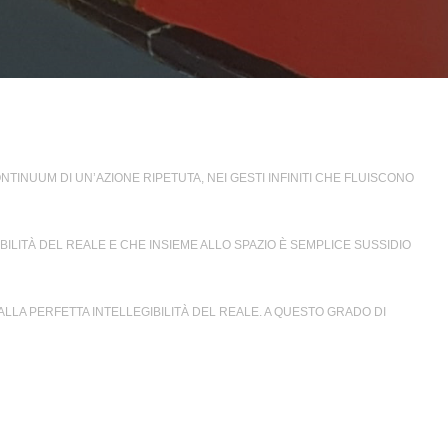
TINUUM DI UN’AZIONE RIPETUTA, NEI GESTI INFINITI CHE FLUISCONO
ILITÀ DEL REALE E CHE INSIEME ALLO SPAZIO È SEMPLICE SUSSIDIO
ALLA PERFETTA INTELLEGIBILITÀ DEL REALE. A QUESTO GRADO DI