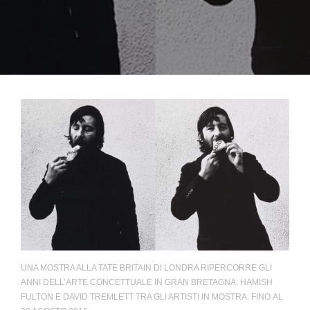
UNA MOSTRA ALLA TATE BRITAIN DI LONDRA RIPERCORRE GLI
ANNI DELL’ARTE CONCETTUALE IN GRAN BRETAGNA. HAMISH
FULTON E DAVID TREMLETT TRA GLI ARTISTI IN MOSTRA. FINO AL